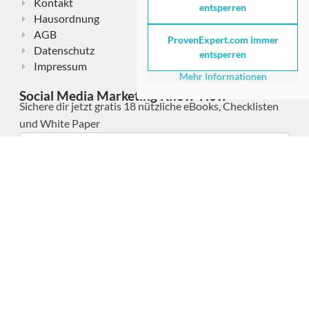
Kontakt
entsperren
Hausordnung
AGB
ProvenExpert.com immer
Datenschutz
entsperren
Impressum
Mehr Informationen
Social Media Marketing Know-How
Sichere dir jetzt gratis 18 nützliche eBooks, Checklisten
und White Paper
Jetzt hier klicken und gratis anfordern
Mit der Anforderung der eBooks, Checklisten und White Paper meldest du dich zu
meinem gratis E-Mail NEWSLETTER mit praxisrelevanten Informationen zu Social Media
Marketing und digitalem Marketing sowie meinen Büchern und Leistungen an
(
Datenschutz-, Versand-, Analyse- und Widerrufshinweise
).