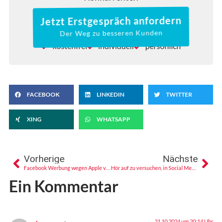
Jetzt Erstgespräch anfordern
Der Weg zu besseren Kunden
kostenfrei
individuell
persönlich
FACEBOOK
LINKEDIN
TWITTER
XING
WHATSAPP
Vorherige
Nächste
Facebook Werbung wegen Apple vor dem Aus!?
Hör auf zu versuchen, in Social Media viral zu gehen
Ein Kommentar
21.10.2024 um 20:14 Uhr