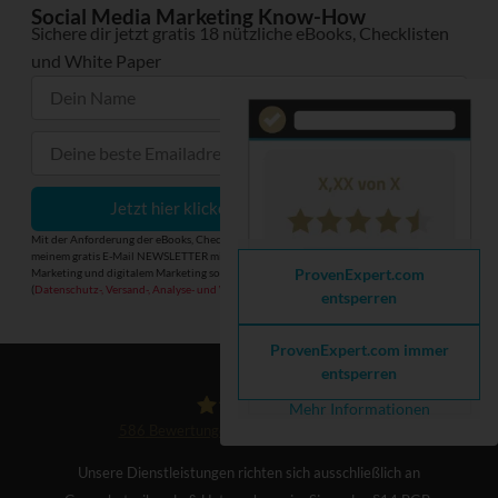
Social Media Marketing Know-How
Sichere dir jetzt gratis 18 nützliche eBooks, Checklisten
und White Paper
Jetzt hier klicken und gratis anfordern
Mit der Anforderung der eBooks, Checklisten und White Paper meldest du dich zu
meinem gratis E-Mail NEWSLETTER mit praxisrelevanten Informationen zu Social Media
ProvenExpert.com
Marketing und digitalem Marketing sowie meinen Büchern und Leistungen an
(
Datenschutz-, Versand-, Analyse- und Widerrufshinweise
).
entsperren
ProvenExpert.com immer
entsperren
Mehr Informationen
586
Bewertungen auf ProvenExpert.com
Björn Tantau
Unsere Dienstleistungen richten sich ausschließlich an