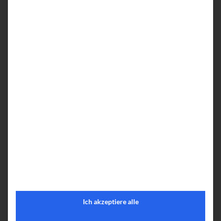
Hier klicken und weiterlesen »
Ich akzeptiere alle