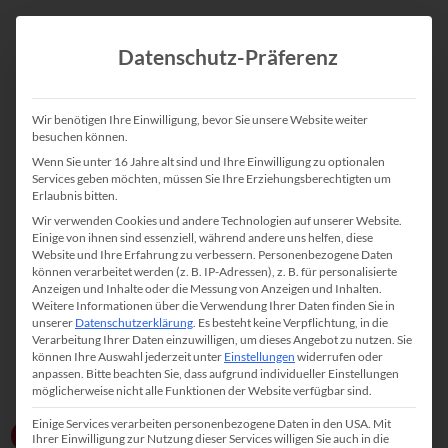
Datenschutz-Präferenz
Wir benötigen Ihre Einwilligung, bevor Sie unsere Website weiter
besuchen können.
Wenn Sie unter 16 Jahre alt sind und Ihre Einwilligung zu optionalen
Services geben möchten, müssen Sie Ihre Erziehungsberechtigten um
Erlaubnis bitten.
Wir verwenden Cookies und andere Technologien auf unserer Website.
Einige von ihnen sind essenziell, während andere uns helfen, diese
Website und Ihre Erfahrung zu verbessern.
Personenbezogene Daten
können verarbeitet werden (z. B. IP-Adressen), z. B. für personalisierte
Anzeigen und Inhalte oder die Messung von Anzeigen und Inhalten.
Weitere Informationen über die Verwendung Ihrer Daten finden Sie in
unserer
Datenschutzerklärung
.
Es besteht keine Verpflichtung, in die
Verarbeitung Ihrer Daten einzuwilligen, um dieses Angebot zu nutzen.
Sie
können Ihre Auswahl jederzeit unter
Einstellungen
widerrufen oder
anpassen.
Bitte beachten Sie, dass aufgrund individueller Einstellungen
möglicherweise nicht alle Funktionen der Website verfügbar sind.
Einige Services verarbeiten personenbezogene Daten in den USA. Mit
Zum Erstgespräch
Ihrer Einwilligung zur Nutzung dieser Services willigen Sie auch in die
100% kostenfrei