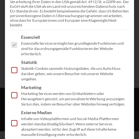
Verarbeitung Ihrer Daten in den USA gemäß Art. 49 (1) lit. a GDPR ein. Der
EuGH stuft die USA als ein Land mit unzureichendem Datenschutz nach
EU-Standards ein. Es besteht beispielsweise die Gefahr, dass US-Behörden
personenbezogene Daten in Überwachungsprogrammen verarbeiten,
ohne dass für Europäerinnen und Europäer eine Klagemöglichkeit
besteht.
Es folgt eine Liste der Service-Gruppen, für die eine Einwill
Essenziell
Essenzielle Services ermöglichen grundlegende Funktionen und
sind für das ordnungsgemäße Funktionieren der Website
erforderlich.
Statistik
Statistik-Cookies sammeln Nutzungsdaten, die uns Aufschluss
darüber geben, wie unsere Besucher mit unserer Website
umgehen.
Marketing
Marketing Services werden von Drittanbietern oder
Herausgebern genutzt, um personalisierte Werbung anzuzeigen.
Sie tun dies, indem sie Besucher über Websites hinweg verfolgen.
Externe Medien
Inhalte von Videoplattformen und Social-Media-Plattformen
werden standardmäßig blockiert. Wenn externe Services
akzeptiert werden, ist für den Zugriff auf diese Inhalte keine
manuelle Einwilligung mehr erforderlich.