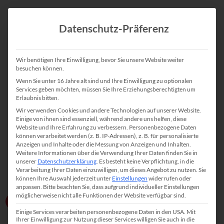
Datenschutz-Präferenz
Wir benötigen Ihre Einwilligung, bevor Sie unsere Website weiter
besuchen können.
Wenn Sie unter 16 Jahre alt sind und Ihre Einwilligung zu optionalen
Services geben möchten, müssen Sie Ihre Erziehungsberechtigten um
Erlaubnis bitten.
Wir verwenden Cookies und andere Technologien auf unserer Website.
Einige von ihnen sind essenziell, während andere uns helfen, diese
Website und Ihre Erfahrung zu verbessern.
Personenbezogene Daten
können verarbeitet werden (z. B. IP-Adressen), z. B. für personalisierte
Anzeigen und Inhalte oder die Messung von Anzeigen und Inhalten.
Weitere Informationen über die Verwendung Ihrer Daten finden Sie in
unserer
Datenschutzerklärung
.
Es besteht keine Verpflichtung, in die
Verarbeitung Ihrer Daten einzuwilligen, um dieses Angebot zu nutzen.
Sie
können Ihre Auswahl jederzeit unter
Einstellungen
widerrufen oder
anpassen.
Bitte beachten Sie, dass aufgrund individueller Einstellungen
möglicherweise nicht alle Funktionen der Website verfügbar sind.
Zum Erstgespräch
100% kostenfrei
Einige Services verarbeiten personenbezogene Daten in den USA. Mit
Ihrer Einwilligung zur Nutzung dieser Services willigen Sie auch in die