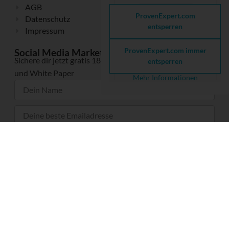
AGB
ProvenExpert.com
Datenschutz
entsperren
Impressum
ProvenExpert.com immer
Social Media Marketing Know-How
Sichere dir jetzt gratis 18 nützliche eBooks, Checklisten
entsperren
und White Paper
Mehr Informationen
Jetzt hier klicken und gratis anfordern
Mit der Anforderung der eBooks, Checklisten und White Paper meldest du dich zu
meinem gratis E-Mail NEWSLETTER mit praxisrelevanten Informationen zu Social Media
Marketing und digitalem Marketing sowie meinen Büchern und Leistungen an
(
Datenschutz-, Versand-, Analyse- und Widerrufshinweise
).