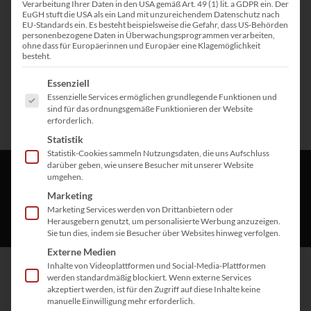
Verarbeitung Ihrer Daten in den USA gemäß Art. 49 (1) lit. a GDPR ein. Der
EuGH stuft die USA als ein Land mit unzureichendem Datenschutz nach
EU-Standards ein. Es besteht beispielsweise die Gefahr, dass US-Behörden
personenbezogene Daten in Überwachungsprogrammen verarbeiten,
ohne dass für Europäerinnen und Europäer eine Klagemöglichkeit
besteht.
Es folgt eine Liste der Service-Gruppen, für die eine Einwill
Essenziell
Essenzielle Services ermöglichen grundlegende Funktionen und
sind für das ordnungsgemäße Funktionieren der Website
erforderlich.
Statistik
Statistik-Cookies sammeln Nutzungsdaten, die uns Aufschluss
darüber geben, wie unsere Besucher mit unserer Website
umgehen.
Marketing
Marketing Services werden von Drittanbietern oder
Herausgebern genutzt, um personalisierte Werbung anzuzeigen.
Sie tun dies, indem sie Besucher über Websites hinweg verfolgen.
Externe Medien
Inhalte von Videoplattformen und Social-Media-Plattformen
werden standardmäßig blockiert. Wenn externe Services
akzeptiert werden, ist für den Zugriff auf diese Inhalte keine
Social Media Marketing
manuelle Einwilligung mehr erforderlich.