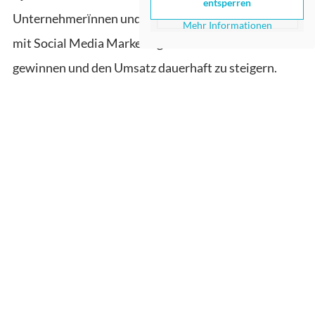
entsperren
Unternehmerïnnen und Marketingabteilungen dabei,
Mehr Informationen
mit Social Media Marketing neue Kunden zu
gewinnen und den Umsatz dauerhaft zu steigern.
Seine Beratung fokussiert sich auf außergewöhnliche
Ergebnisse und versetzt seine Kunden in die Lage, die
eigenen Ziele mit Social Media Marketing jederzeit
sicher und zuverlässig zu erreichen.