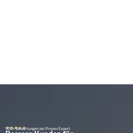
★
★
★
★
★
500+ Bewertungen bei Proven Expert