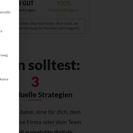
lt werden kann. Die erste Service-Gruppe ist essenziell und kann ni
sgemäße
re
inweg
ten solltest:
3
 keine
Individuelle Strategien
helfe dir dabei, eine für dich, dein
ukt, deine Firma oder dein Team
ndividuell ausgefeilte digitale