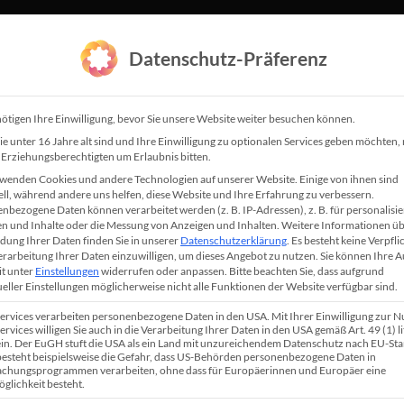
Datenschutz-Präferenz
Über Björn
Speaker
Leistungen
Referenzen
ötigen Ihre Einwilligung, bevor Sie unsere Website weiter besuchen können.
e unter 16 Jahre alt sind und Ihre Einwilligung zu optionalen Services geben möchten
e Erziehungsberechtigten um Erlaubnis bitten.
wenden Cookies und andere Technologien auf unserer Website. Einige von ihnen sind
lgreicher
ell, während andere uns helfen, diese Website und Ihre Erfahrung zu verbessern.
n helfen dir, im Inte
nbezogene Daten können verarbeitet werden (z. B. IP-Adressen), z. B. für personalisie
n und Inhalte oder die Messung von Anzeigen und Inhalten.
Weitere Informationen üb
ung Ihrer Daten finden Sie in unserer
Datenschutzerklärung
.
Es besteht keine Verpfli
Verarbeitung Ihrer Daten einzuwilligen, um dieses Angebot zu nutzen.
Sie können Ihre 
 sein
it unter
Einstellungen
widerrufen oder anpassen.
Bitte beachten Sie, dass aufgrund
ueller Einstellungen möglicherweise nicht alle Funktionen der Website verfügbar sind.
Services verarbeiten personenbezogene Daten in den USA. Mit Ihrer Einwilligung zur 
ehmer, Selbstständiger
ervices willigen Sie auch in die Verarbeitung Ihrer Daten in den USA gemäß Art. 49 (1) lit
n. Der EuGH stuft die USA als ein Land mit unzureichendem Datenschutz nach EU-St
mäßig
dank Social Media
 besteht beispielsweise die Gefahr, dass US-Behörden personenbezogene Daten in
chungsprogrammen verarbeiten, ohne dass für Europäerinnen und Europäer eine
n
gewinnen könntest…
glichkeit besteht.