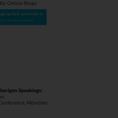
für Online Shops
stgespräch anfordern
g zu besseren Kunden
sherigen Speakings:
en
Conference, München