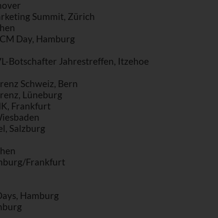
nover
arketing Summit, Zürich
chen
 CM Day, Hamburg
L-Botschafter Jahrestreffen, Itzehoe
renz Schweiz, Bern
renz, Lüneburg
K, Frankfurt
Wiesbaden
l, Salzburg
chen
mburg/Frankfurt
Days, Hamburg
mburg