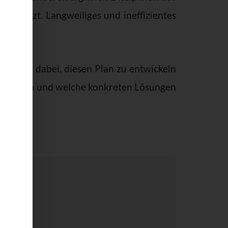
stützt. Langweiliges und ineffizientes
helfe dir dabei, diesen Plan zu entwickeln
h erwarten und welche konkreten Lösungen
e