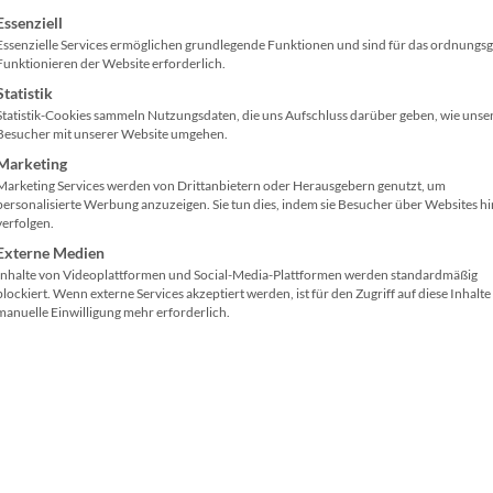
 machen zu müssen, wann
gt eine Liste der Service-Gruppen, für die eine Einwilligung ertei
Essenziell
Essenzielle Services ermöglichen grundlegende Funktionen und sind für das ordnung
Funktionieren der Website erforderlich.
Statistik
Statistik-Cookies sammeln Nutzungsdaten, die uns Aufschluss darüber geben, wie unse
Besucher mit unserer Website umgehen.
Marketing
Marketing Services werden von Drittanbietern oder Herausgebern genutzt, um
personalisierte Werbung anzuzeigen. Sie tun dies, indem sie Besucher über Websites h
rum du mit mir arbei
verfolgen.
Externe Medien
Inhalte von Videoplattformen und Social-Media-Plattformen werden standardmäßig
2
blockiert. Wenn externe Services akzeptiert werden, ist für den Zugriff auf diese Inhalte
manuelle Einwilligung mehr erforderlich.
Erstklassiger Content
Ich versetze dich in die Lage,
Ich 
erstklassigen Content im Internet zu
Prod
produzieren
. Völlig egal, ob es sich
i