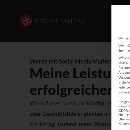
Wir ben
Wenn Si
Sie Ihr
Wir ver
Werde mit Social Media Marketing erfo
essenzi
Meine Leistunge
Persone
Anzeige
Verwend
in die 
erfolgreicher zu
jederze
individ
Einige 
Wie wäre es, wenn du künftig als
Untern
dieser S
GDPR ei
oder Geschäftsführer planbar
und
regel
ein. Es
Überwa
Marketing laufend
neue Wunschkunde
Klagemö