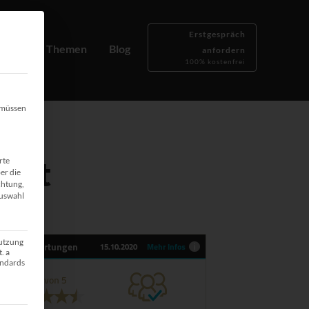
Erstgespräch
Beliebte Themen
Blog
anfordern
100% kostenfrei
, müssen
rnet
rte
er die
chtung,
Auswahl
Nutzung
. a
andards