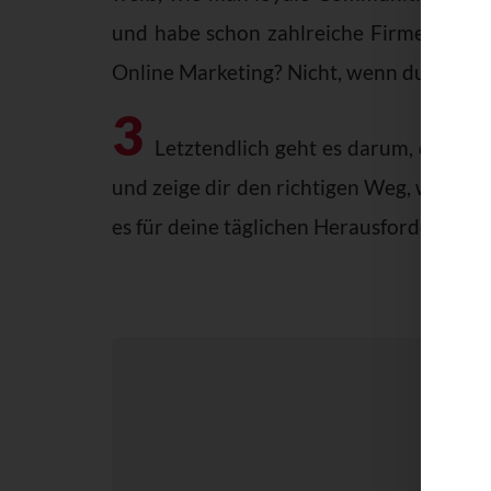
und habe schon zahlreiche Firmen vom 
Online Marketing? Nicht, wenn du mit mir
3
Letztendlich geht es darum, dass du 
und zeige dir den richtigen Weg, welche
es für deine täglichen Herausforderunge