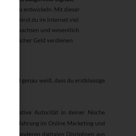
ategie
zu entwickeln. Mit dieser
rategie wirst du im Internet viel
hneller wachsen und wesentlich
erfolgreicher Geld verdienen
hätzt und genau weiß, dass du erstklassige
s ultimative Autorität in deiner Nische
 Jahre Erfahrung im Online Marketing und
ielen anderen digitalen Disziplinen aus