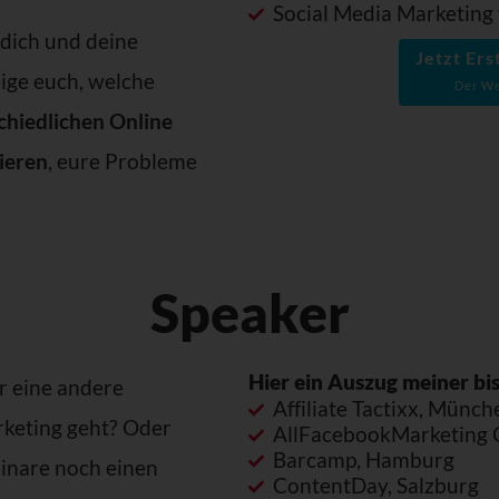
Social Media Marketing 
 dich und deine
Jetzt Er
ige euch, welche
Der We
chiedlichen Online
ieren
, eure Probleme
Speaker
Hier ein Auszug meiner bi
r eine andere
Affiliate Tactixx, Münch
rketing geht? Oder
AllFacebookMarketing 
Barcamp, Hamburg
inare noch einen
ContentDay, Salzburg