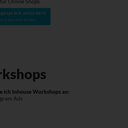
für Online Shops
stgespräch anfordern
g zu besseren Kunden
rkshops
e ich Inhouse Workshops an:
agram Ads