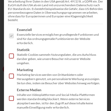
Verarbeitung Ihrer Daten in den USA gemäß Art. 49 (1) lit. a GDPR ein. Der
EuGH stuft die USA als ein Land mit unzureichendem Datenschutz nach
EU-Standards ein. Es besteht beispielsweise die Gefahr, dass US-Behörden
personenbezogene Daten in Überwachungsprogrammen verarbeiten,
ohne dass für Europäerinnen und Europäer eine Klagemöglichkeit
besteht.
Es folgt eine Liste der Service-Gruppen, für die eine Einwill
Essenziell
Essenzielle Services ermöglichen grundlegende Funktionen und
sind für das ordnungsgemäße Funktionieren der Website
erforderlich.
Statistik
Statistik-Cookies sammeln Nutzungsdaten, die uns Aufschluss
darüber geben, wie unsere Besucher mit unserer Website
umgehen.
Zum Erstgespräch
Marketing
100% kostenfrei
Marketing Services werden von Drittanbietern oder
Herausgebern genutzt, um personalisierte Werbung anzuzeigen.
Sie tun dies, indem sie Besucher über Websites hinweg verfolgen.
Externe Medien
Inhalte von Videoplattformen und Social-Media-Plattformen
werden standardmäßig blockiert. Wenn externe Services
akzeptiert werden, ist für den Zugriff auf diese Inhalte keine
manuelle Einwilligung mehr erforderlich.