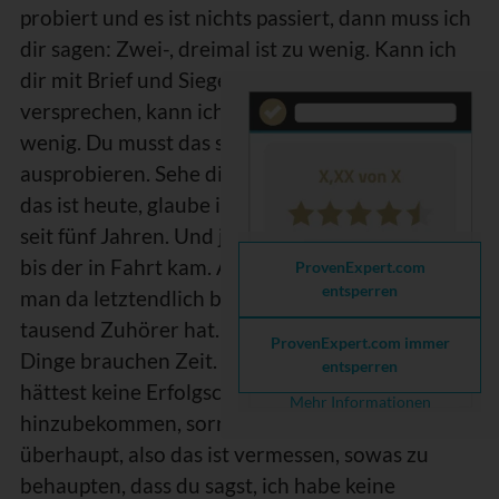
probiert und es ist nichts passiert, dann muss ich
dir sagen: Zwei-, dreimal ist zu wenig. Kann ich
dir mit Brief und Siegel geben, kann ich dir
versprechen, kann ich drauf schwören, das ist zu
wenig. Du musst das schon deutlich häufiger
ausprobieren. Sehe dir meinen Podcast hier an,
das ist heute, glaube ich, Folge 210, den gibt es
seit fünf Jahren. Und ja, auch das hat gedauert,
bis der in Fahrt kam. Aber jetzt ist er es, sodass
ProvenExpert.com
entsperren
man da letztendlich bei jeder Folge mehrere
tausend Zuhörer hat. Das ist einfach so. Die
ProvenExpert.com immer
Dinge brauchen Zeit. Aber zu behaupten, du
entsperren
hättest keine Erfolgschancen, um das Ganze
Mehr Informationen
hinzubekommen, sorry, das ist tatsächlich
überhaupt, also das ist vermessen, sowas zu
behaupten, dass du sagst, ich habe keine