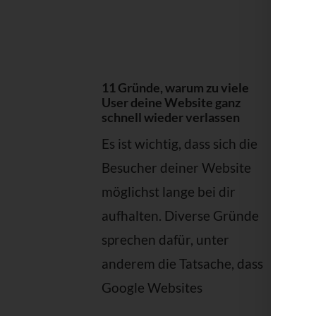
11 Gründe, warum zu viele
Wie
User deine Website ganz
die
schnell wieder verlassen
deu
Es ist wichtig, dass sich die
Wen
Besucher deiner Website
eBo
möglichst lange bei dir
wei
aufhalten. Diverse Gründe
bes
sprechen dafür, unter
von
anderem die Tatsache, dass
Web
Google Websites
unt