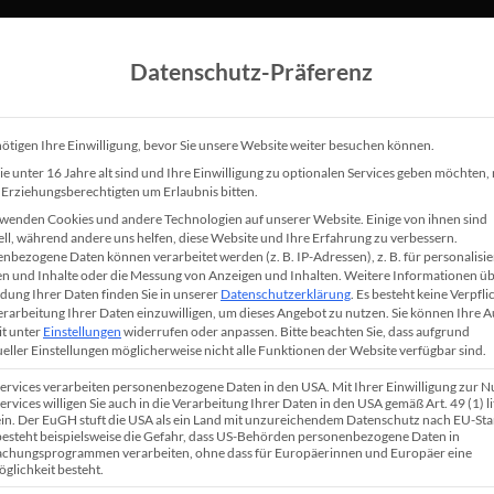
Datenschutz-Präferenz
Über Björn
Speaker
Leistungen
Referenzen
Be
ötigen Ihre Einwilligung, bevor Sie unsere Website weiter besuchen können.
e unter 16 Jahre alt sind und Ihre Einwilligung zu optionalen Services geben möchten
e Erziehungsberechtigten um Erlaubnis bitten.
wenden Cookies und andere Technologien auf unserer Website. Einige von ihnen sind
ell, während andere uns helfen, diese Website und Ihre Erfahrung zu verbessern.
nbezogene Daten können verarbeitet werden (z. B. IP-Adressen), z. B. für personalisie
ws
n und Inhalte oder die Messung von Anzeigen und Inhalten.
Weitere Informationen üb
ung Ihrer Daten finden Sie in unserer
Datenschutzerklärung
.
Es besteht keine Verpfli
Verarbeitung Ihrer Daten einzuwilligen, um dieses Angebot zu nutzen.
Sie können Ihre 
it unter
Einstellungen
widerrufen oder anpassen.
Bitte beachten Sie, dass aufgrund
ueller Einstellungen möglicherweise nicht alle Funktionen der Website verfügbar sind.
wertvolle Online
Homepage Baukasten „Wi
keting Strategien für
im Test
Services verarbeiten personenbezogene Daten in den USA. Mit Ihrer Einwilligung zur 
ervices willigen Sie auch in die Verarbeitung Ihrer Daten in den USA gemäß Art. 49 (1) lit
rbar mehr Reichweite
n. Der EuGH stuft die USA als ein Land mit unzureichendem Datenschutz nach EU-St
Ich hatte vor einiger Zei
 besteht beispielsweise die Gefahr, dass US-Behörden personenbezogene Daten in
se Online Marketing
chungsprogrammen verarbeiten, ohne dass für Europäerinnen und Europäer eine
schon einen Artikel über
glichkeit besteht.
ategien sorgen dafür,