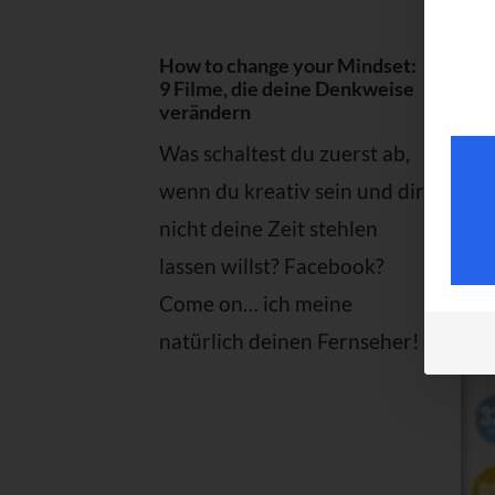
How to change your Mindset:
9 Filme, die deine Denkweise
verändern
Was schaltest du zuerst ab,
wenn du kreativ sein und dir
nicht deine Zeit stehlen
lassen willst? Facebook?
Come on… ich meine
natürlich deinen Fernseher!