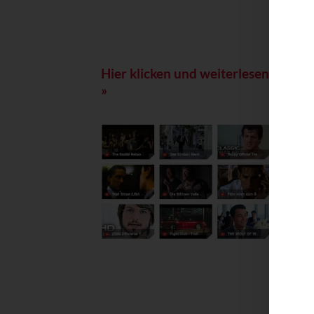
Hier klicken und weiterlesen
Hie
»
»