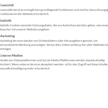
Thema „Homepage
gt eine Liste der Service-Gruppen, für die eine Einwilligung ertei
Essenziell
s dein Business
Baukasten“ geschrieben
Essenzielle Services ermöglichen grundlegende Funktionen und sind für das ordnung
Funktionieren der Website erforderlich.
erhaft und nachhaltig
dabei einige Anbieter
Statistik
hst. Klick hier!
Statistik-Cookies sammeln Nutzungsdaten, die uns Aufschluss darüber geben, wie unse
getestet. Insgesamt war 
Besucher mit unserer Website umgehen.
von den Möglichkeiten
Marketing
Marketing Services werden von Drittanbietern oder Herausgebern genutzt, um
personalisierte Werbung anzuzeigen. Sie tun dies, indem sie Besucher über Websites h
verfolgen.
r klicken und weiterlesen
Hier klicken und weiterl
»
Externe Medien
Inhalte von Videoplattformen und Social-Media-Plattformen werden standardmäßig
blockiert. Wenn externe Services akzeptiert werden, ist für den Zugriff auf diese Inhalte
manuelle Einwilligung mehr erforderlich.