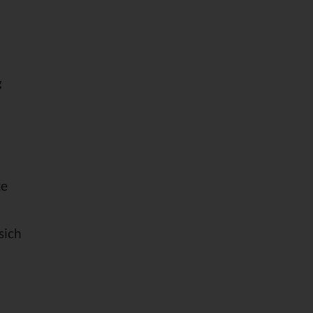
g
te
sich