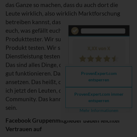
das Ganze so machen, dass du auch dort die
Leute wirklich, also wirklich Marktforschung
betreiben kannst, dass du sagst: Was gefällt
euch, was gefällt euch nicht? Wir suchen
Produkttester. Wir suchen Leute, die ein
Produkt testen. Wir suchen Menschen, die eine
Dienstleistung testen. Und so weiter und so fort.
Das sind alles Dinge, die entsprechend dort ganz
gut funktionieren. Da musst du entsprechend
ProvenExpert.com
entsperren
ansetzen. Das heißt, da musst du sagen: Da biete
ich jetzt den Leuten, die das wissen wollen, eine
ProvenExpert.com immer
Community. Das kann auch zu einem Thema
entsperren
sein.
Mehr Informationen
Facebook Gruppenmitglieder bauen leichter
Vertrauen auf