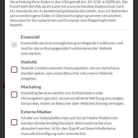
Verarbeitung Ihrer Daten in den USA gemäß Art. 49 (1) lit. a GDPR ein. Der
EuGH stuft die USA als ein Land mit unzureichendem Datenschutz nach
EU-Standards ein. Es besteht beispielsweise die Gefahr, dass US-Behörden
personenbezogene Daten in Überwachungsprogrammen verarbeiten,
ohne dass für Europäerinnen und Europäer eine Klagemöglichkeit
besteht.
Es folgt eine Liste der Service-Gruppen, für die eine Einwill
Essenziell
Essenzielle Services ermöglichen grundlegende Funktionen und
sind für das ordnungsgemäße Funktionieren der Website
erforderlich.
Statistik
Statistik-Cookies sammeln Nutzungsdaten, die uns Aufschluss
darüber geben, wie unsere Besucher mit unserer Website
umgehen.
Zum Erstgespräch
Marketing
100% kostenfrei
Marketing Services werden von Drittanbietern oder
Herausgebern genutzt, um personalisierte Werbung anzuzeigen.
Sie tun dies, indem sie Besucher über Websites hinweg verfolgen.
Externe Medien
Inhalte von Videoplattformen und Social-Media-Plattformen
werden standardmäßig blockiert. Wenn externe Services
akzeptiert werden, ist für den Zugriff auf diese Inhalte keine
manuelle Einwilligung mehr erforderlich.