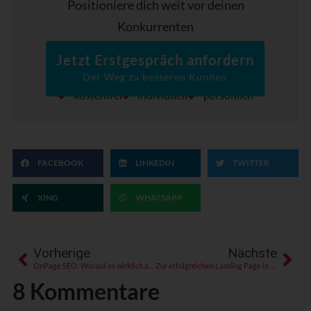
Positioniere dich weit vor deinen
Konkurrenten
Jetzt Erstgespräch anfordern
Der Weg zu besseren Kunden
kostenfrei
individuell
persönlich
FACEBOOK
LINKEDIN
TWITTER
XING
WHATSAPP
Vorherige
Nächste
OnPage SEO: Worauf es wirklich ankommt
Zur erfolgreichen Landing Page in 10 Schritten
8 Kommentare