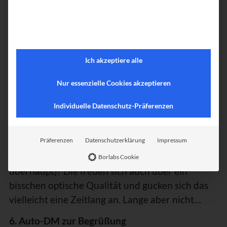
etwas Ansehnliches aus der Tasche zaubern
kann, wo man vielleicht sogar ein Lächeln zu
sehen bekommt, der ist auf dem richtigen Weg.
Umgekehrt heißt das: Wer sich nicht die Mühe
Ich akzeptiere alle
macht und das „Default-Ei“ durch ein gutes Foto
ersetzt, der (oder die) sagt nach außen, dass ihm
Nur essenzielle Cookies akzeptieren
(oder ihr) das total egal ist.
Individuelle Datenschutz-Präferenzen
Doch was ist die Konsequenz einer solchen
Außenwirkung? Richtig, potenzielle Follower
Präferenzen
Datenschutzerklärung
Impressum
kommen gar nicht erst darauf, hier wirklich zu
folgen. Und die, die man schon hat (wenn
Borlabs Cookie
überhaupt)? Die freuen sich auch über ein
bisschen optische Qualität und gucken sich das
vielleicht eine Zeitlang an. Lange aber nicht…
6. Auto-DM zur Begrüßung