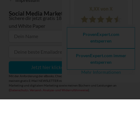
Social Media Marketing Know-How
Sichere dir jetzt gratis 18 nützliche eBooks, Checklisten
und White Paper
ProvenExpert.com
entsperren
ProvenExpert.com immer
entsperren
Jetzt hier klicken und gratis anfordern
Mehr Informationen
Mit der Anforderung der eBooks, Checklisten und White Paper meldest du dich zu
meinem gratis E-Mail NEWSLETTER mit praxisrelevanten Informationen zu Social Media
Marketing und digitalem Marketing sowie meinen Büchern und Leistungen an
(
Datenschutz-, Versand-, Analyse- und Widerrufshinweise
).
586
Bewertungen auf ProvenExpert.com