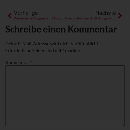
Vorherige
Nächste
Wie du deine Zielgruppe mit Facebook Ads pfeilgenau triffst (und zum Kaufen animierst)
Combin Testbericht: Wirkungsvolleres Instagram Marketing mit weniger Aufwand
Schreibe einen Kommentar
Deine E-Mail-Adresse wird nicht veröffentlicht.
Erforderliche Felder sind mit
*
markiert
Kommentar
*