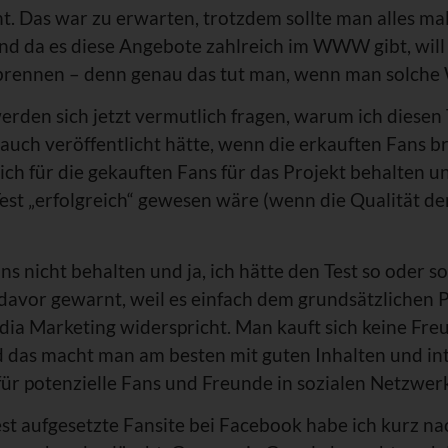
ht. Das war zu erwarten, trotzdem sollte man alles ma
 da es diese Angebote zahlreich im WWW gibt, will 
brennen – denn genau das tut man, wenn man solche 
erden sich jetzt vermutlich fragen, warum ich diesen 
 auch veröffentlicht hätte, wenn die erkauften Fans
 ich für die gekauften Fans für das Projekt behalten u
est „erfolgreich“ gewesen wäre (wenn die Qualität de
ans nicht behalten und ja, ich hätte den Test so oder s
“ davor gewarnt, weil es einfach dem grundsätzlichen P
dia Marketing widerspricht. Man kauft sich keine Fr
nd das macht man am besten mit guten Inhalten und in
ür potenzielle Fans und Freunde in sozialen Netzwer
st aufgesetzte Fansite bei Facebook habe ich kurz n