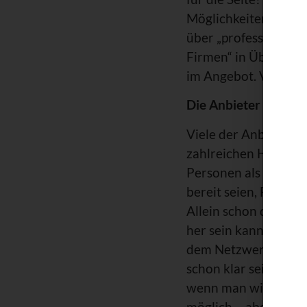
Möglichkeiten aus, F
über „professionelle“
Firmen“ in Übersee, 
im Angebot. Von 500 
Die Anbieter
Viele der Anbieter b
zahlreichen Hinweis
Personen als neue F
bereit seien, Fans v
Allein schon die Zahl
her sein kann. Natür
dem Netzwerk von Fac
schon klar sein, das
wenn man wirklich Ko
möglich – aber durcha