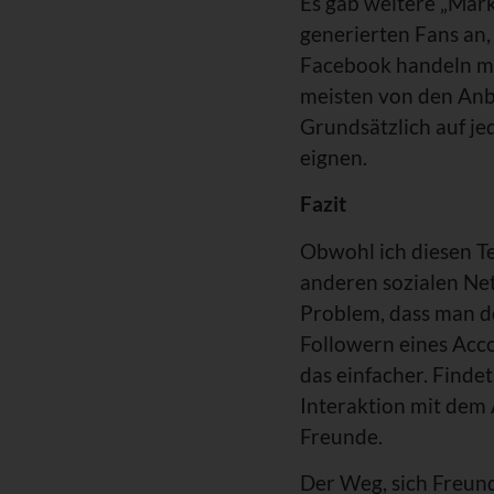
Es gab weitere „Marke
generierten Fans an,
Facebook handeln mus
meisten von den Anb
Grundsätzlich auf je
eignen.
Fazit
Obwohl ich diesen Te
anderen sozialen Net
Problem, dass man do
Followern eines Acco
das einfacher. Find
Interaktion mit dem 
Freunde.
Der Weg, sich Freun