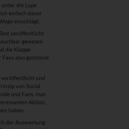
l unter die Lupe
ich einfach davor
Wege einschlägt.
Test veröffentlicht
 brauchbar gewesen
nd die Klappe
r Fans also gestimmt
o veröffentlicht und
rinzip von Social
eunde und Fans, man
teressanten Aktion,
ken haben.
ach der Auswertung