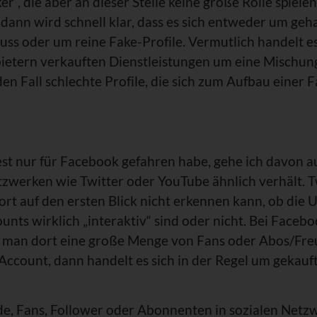
r“, die aber an dieser Stelle keine große Rolle spiele
 dann wird schnell klar, dass es sich entweder um geh
s oder um reine Fake-Profile. Vermutlich handelt es
ietern verkauften Dienstleistungen um eine Mischung
den Fall schlechte Profile, die sich zum Aufbau einer
st nur für Facebook gefahren habe, gehe ich davon aus
zwerken wie Twitter oder YouTube ähnlich verhält. T
rt auf den ersten Blick nicht erkennen kann, ob die
unts wirklich „interaktiv“ sind oder nicht. Bei Faceb
et man dort eine große Menge von Fans oder Abos/Fre
Account, dann handelt es sich in der Regel um gekauf
de, Fans, Follower oder Abonnenten in sozialen Netz