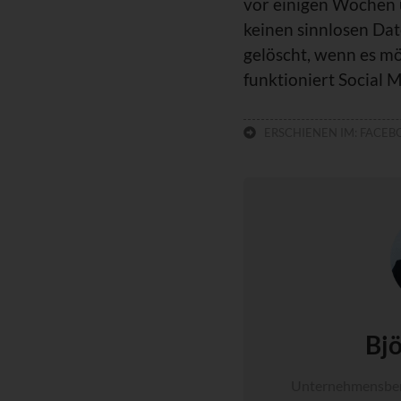
vor einigen Wochen 
keinen sinnlosen Date
gelöscht, wenn es mö
funktioniert Social 
ERSCHIENEN IM:
FACEB
Bjö
Unternehmensbera