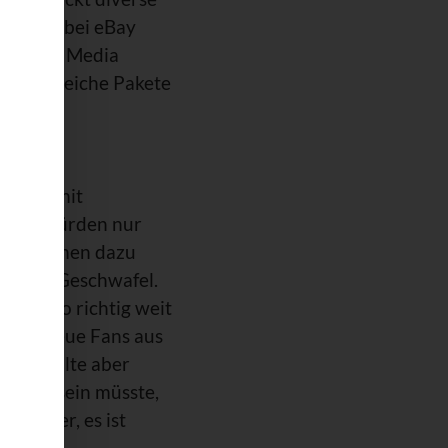
 Hökern bei eBay
n „Social Media
ben zahlreiche Pakete
 allem mit
e. Es würden nur
 den Firmen dazu
übliche Geschwafel.
nicht so richtig weit
50.000 neue Fans aus
ite sollte aber
v groß sein müsste,
 Sicher, es ist