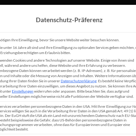
Datenschutz-Präferenz
Über Björn
Speaker
Leistungen
Referenzen
Be
ötigen Ihre Einwilligung, bevor Sie unsere Website weiter besuchen können.
e unter 16 Jahre alt sind und Ihre Einwilligung zu optionalen Services geben möchten
e Erziehungsberechtigten um Erlaubnis bitten.
wenden Cookies und andere Technologien auf unserer Website. Einige von ihnen sind
cebook Freunde kaufe
ell, während andere uns helfen, diese Website und Ihre Erfahrung zu verbessern.
nbezogene Daten können verarbeitet werden (z. B. IP-Adressen), z. B. für personalisie
n und Inhalte oder die Messung von Anzeigen und Inhalten.
Weitere Informationen üb
ung Ihrer Daten finden Sie in unserer
Datenschutzerklärung
.
Es besteht keine Verpfli
voll?
Verarbeitung Ihrer Daten einzuwilligen, um dieses Angebot zu nutzen.
Sie können Ihre 
it unter
Einstellungen
widerrufen oder anpassen.
Bitte beachten Sie, dass aufgrund
ueller Einstellungen möglicherweise nicht alle Funktionen der Website verfügbar sind.
icht funktioniert, das könnte vielleicht in der virtue
Services verarbeiten personenbezogene Daten in den USA. Mit Ihrer Einwilligung zur 
ervices willigen Sie auch in die Verarbeitung Ihrer Daten in den USA gemäß Art. 49 (1) lit
en Anbieter von Diensten, bei denen man Follower fü
n. Der EuGH stuft die USA als ein Land mit unzureichendem Datenschutz nach EU-St
 besteht beispielsweise die Gefahr, dass US-Behörden personenbezogene Daten in
r Facebook kaufen kann. Diese Anbieter richten sich
chungsprogrammen verarbeiten, ohne dass für Europäerinnen und Europäer eine
glichkeit besteht.
n-Betreiber, die, um beim Beispiel von Facebook zu b