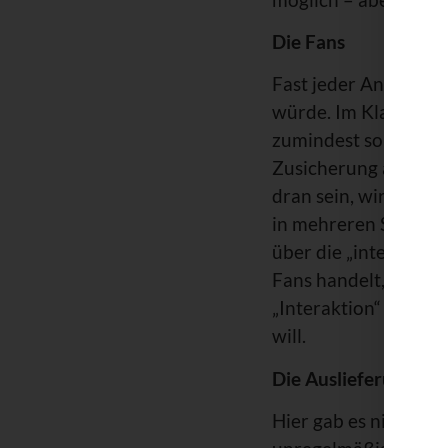
Die Fans
Fast jeder Anbieter w
würde. Im Klartext: 
zumindest solche, di
Zusicherung auch vo
dran sein, wirkt abe
in mehreren Sprachen
über die „interaktive
Fans handelt, die si
„Interaktion“ ist ab
will.
Die Auslieferung
Hier gab es nichts z