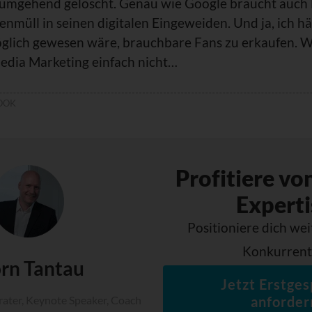
umgehend gelöscht. Genau wie Google braucht auch 
nmüll in seinen digitalen Eingeweiden. Und ja, ich hä
glich gewesen wäre, brauchbare Fans zu erkaufen. Wi
Media Marketing einfach nicht…
OOK
Profitiere vo
Experti
Positioniere dich wei
Konkurren
rn Tantau
Jetzt Erstges
anforder
ter, Keynote Speaker, Coach