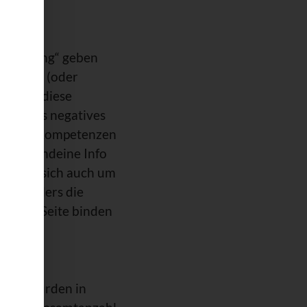
 „Targeting“ geben
che Fans (oder
 gab es diese
 nichts negatives
uch über Kompetenzen
ar irgendeine Info
 dass es sich auch um
. Besonders die
n seine Seite binden
Fans“ wurden in