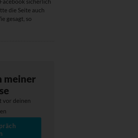
Facebook sicherlich
tte die Seite auch
e gesagt, so
n meiner
se
t vor deinen
ten
präch
n