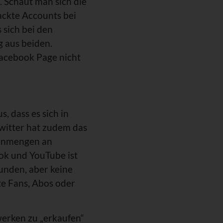
n. Schaut man sich die
ackte Accounts bei
 sich bei den
 aus beiden.
 Facebook Page nicht
, dass es sich in
witter hat zudem das
 Unmengen an
ook und YouTube ist
unden, aber keine
te Fans, Abos oder
werken zu „erkaufen“